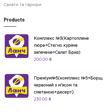
Салати та гарніри
Products
Комплекс №3(Картопляне
пюре+Стегно куряче
запечене+Салат Бриз)
200.00
₴
Преміум№5(комплекс №5+Борщ
червоний з м'ясом та
сметаною+десерт)
230.00
₴