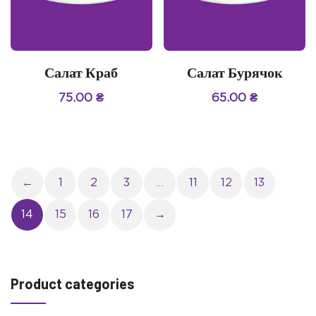
Салат Краб
Салат Бурячок
75.00
₴
65.00
₴
←
1
2
3
…
11
12
13
14
15
16
17
→
Product categories