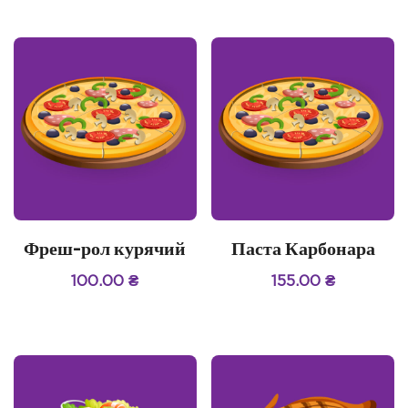
Фреш-рол курячий
Паста Карбонара
100.00
₴
155.00
₴