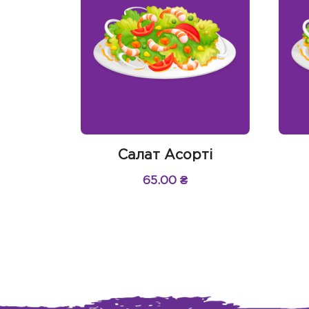
Салат Асорті
65.00
₴