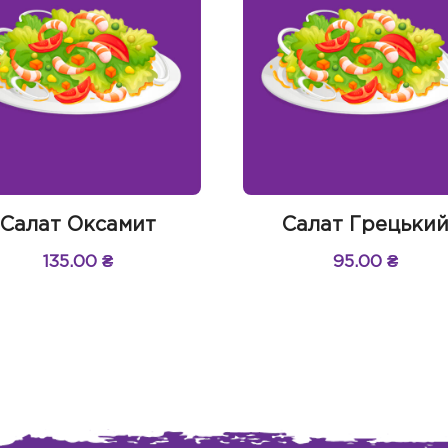
Салат Оксамит
Салат Грецьки
135.00
₴
95.00
₴