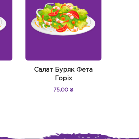
й
Салат Буряк Фета
Горіх
75.00
₴