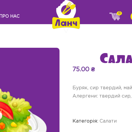
0
ПРО НАС
Сала
75.00
₴
Буряк, сир твердий, май
Алергени: твердий сир,
Категорія:
Салати