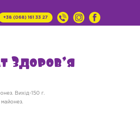
+38 (068) 161 33 27
т Здоров’я
онез. Вихід-150 г.
 майонез.