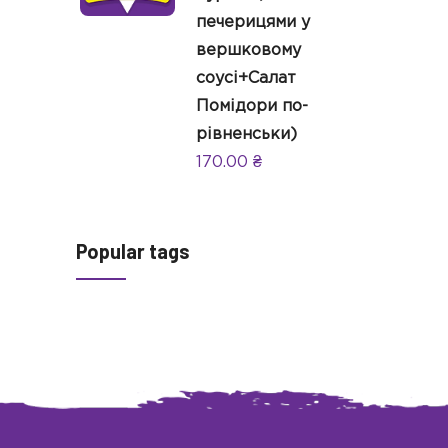
печерицями у
вершковому
соусі+Салат
Помідори по-
рівненськи)
170.00
₴
Popular tags