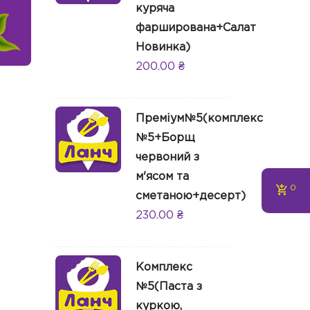
куряча
фарширована+Салат
Новинка)
200.00
₴
Преміум№5(комплекс
№5+Борщ
червоний з
м'ясом та
0
сметаною+десерт)
230.00
₴
Комплекс
№5(Паста з
куркою,