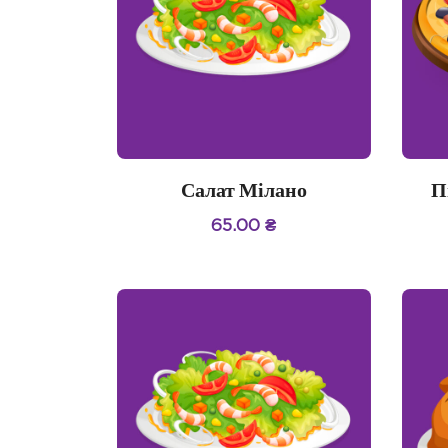
Салат Мілано
П
65.00
₴