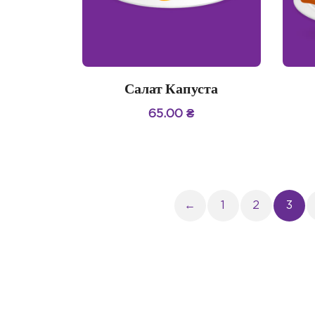
Салат Капуста
65.00
₴
←
1
2
3