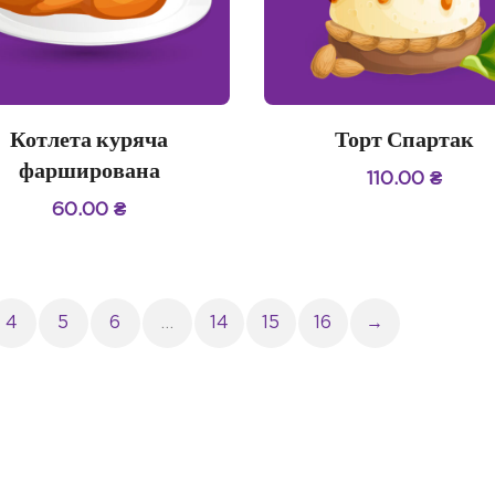
Котлета куряча
Торт Спартак
фарширована
110.00
₴
60.00
₴
4
5
6
…
14
15
16
→