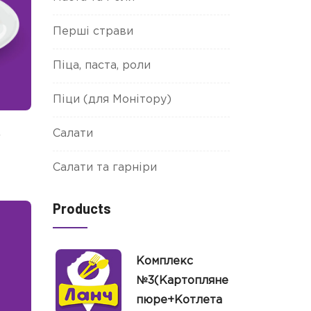
Перші страви
Піца, паста, роли
Піци (для Монітору)
в
Салати
Салати та гарніри
Products
Комплекс
№3(Картопляне
пюре+Котлета