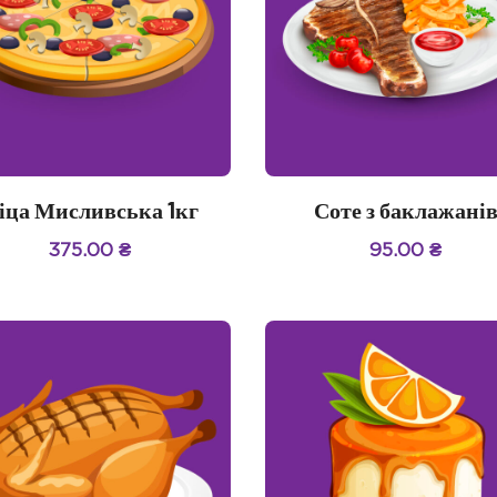
іца Мисливська 1кг
Соте з баклажані
375.00
₴
95.00
₴