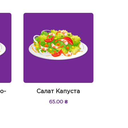
о-
Салат Капуста
65.00
₴