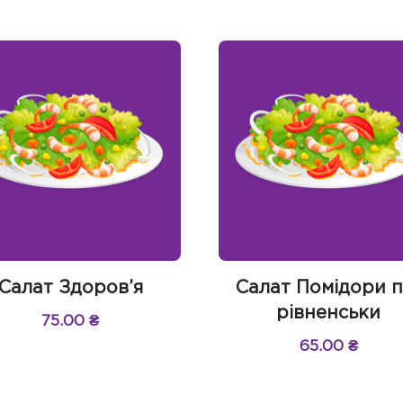
Салат Здоров’я
Салат Помідори п
рівненськи
75.00
₴
65.00
₴