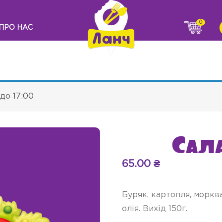
0
ПРО НАС
до 17:00
Сала
65.00
₴
Буряк, картопля, морква
олія. Вихід 150г.