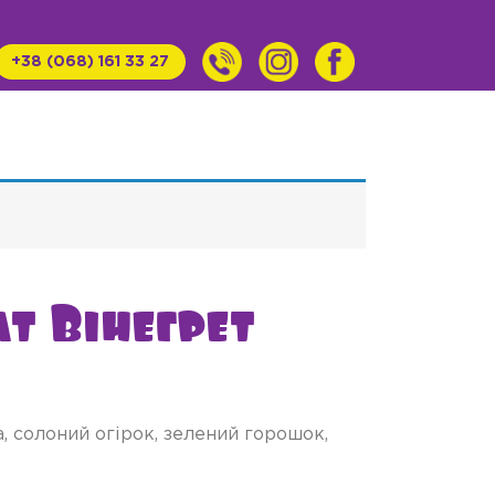
+38 (068) 161 33 27
т Вінегрет
, солоний огірок, зелений горошок,