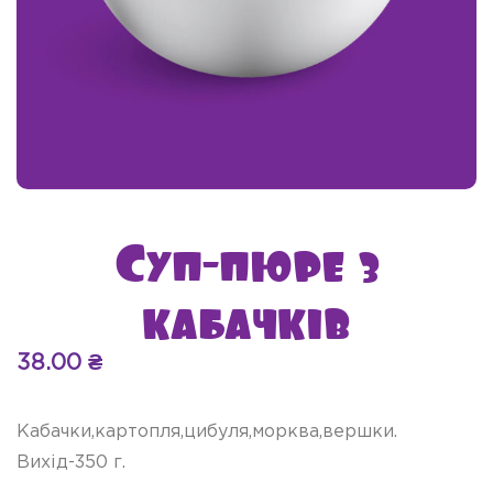
Суп-пюре з
кабачків
38.00
₴
Кабачки,картопля,цибуля,морква,вершки.
Вихід-350 г.