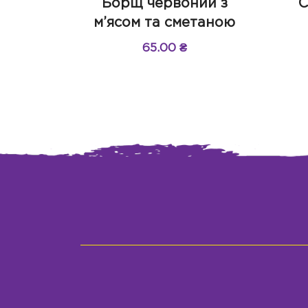
Борщ червоний з
С
м’ясом та сметаною
65.00
₴