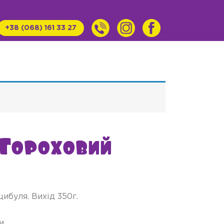
+38 (068) 161 33 27
 Гороховий
ибуля. Вихід 350г.
и