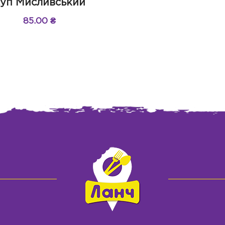
уп Мисливський
85.00
₴