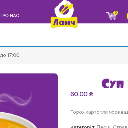
0
ПРО НАС
до 17:00
Суп
60.00
₴
Горох,картопля,морква,ц
Категорія:
Перші Страв