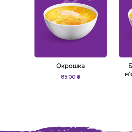
Окрошка
Б
м’
85.00
₴