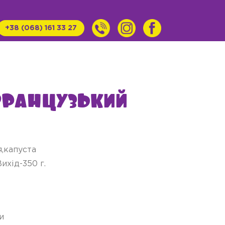
+38 (068) 161 33 27
Французький
,капуста
ихід-350 г.
и