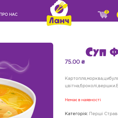
0
ПРО НАС
Суп 
75.00
₴
Картопля,морква,цибуля
цвітна,броколі,вершки.В
Немає в наявності
Категорія:
Перші Страв