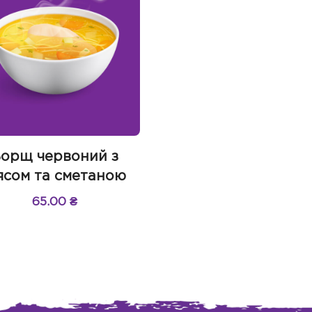
орщ червоний з
ясом та сметаною
65.00
₴