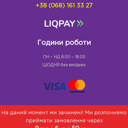
+38 (068) 161 33 27
Години роботи
ПН – НД 8.00 – 18.00
ЩОДНЯ без вихідних
На даний момент ми зачинені! Ми розпочнемо
приймати замовлення через
Меню
Про Нас
Договір оферти