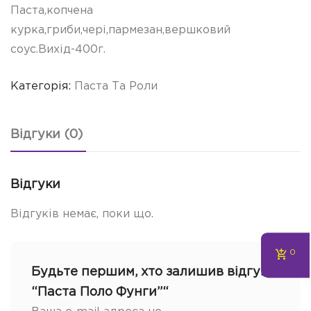
Паста,копчена
курка,гриби,чері,пармезан,вершковий
соус.Вихід-400г.
Категорія:
Паста Та Роли
Відгуки (0)
Відгуки
Відгуків немає, поки що.
0
Будьте першим, хто залишив відгук
“Паста Поло Фунги”“