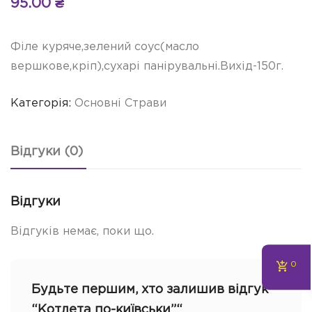
95.00
₴
Філе куряче,зелений соус(масло
вершкове,кріп),сухарі панірувальні.Вихід-150г.
Категорія:
Основні Страви
Відгуки (0)
Відгуки
Відгуків немає, поки що.
0
Будьте першим, хто залишив відгук
“Котлета по-київськи”“