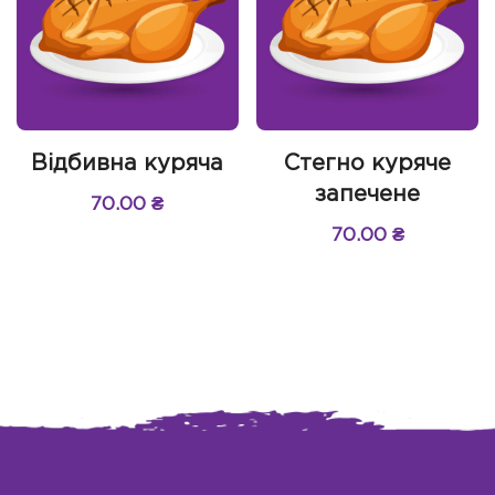
Відбивна куряча
Стегно куряче
запечене
70.00
₴
70.00
₴