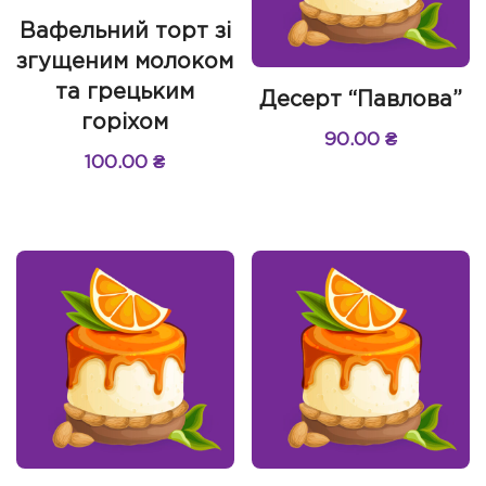
Вафельний торт зі
згущеним молоком
та грецьким
Десерт “Павлова”
горіхом
90.00
₴
100.00
₴