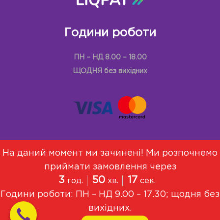
Години роботи
ПН – НД 8.00 – 18.00
ЩОДНЯ без вихідних
На даний момент ми зачинені! Ми розпочнемо
приймати замовлення через
Меню
Про Нас
Договір оферти
3
50
17
год.
хв.
сек.
Політика конфіденційності
Години роботи: ПН – НД 9.00 – 17.30; щодня без
© 2021, Всі права захищені
вихідних.