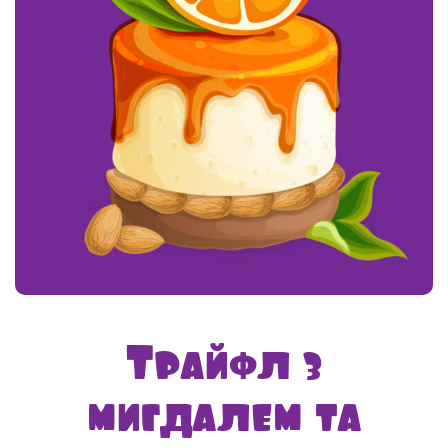
Трайфл з
мигдалем та