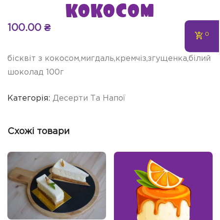
кокосом
100.00
₴
0
бісквіт з кокосом,мигдаль,кремчіз,згущенка,білий
шоколад 100г
Категорія:
Десерти Та Напої
Схожі товари