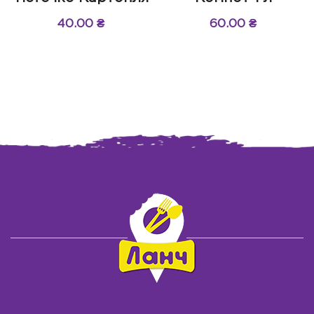
40.00
₴
60.00
₴