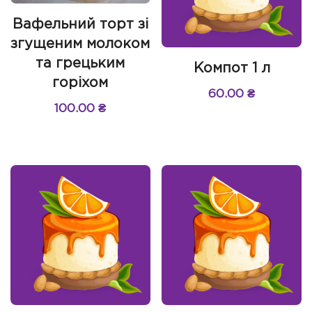
Вафельний торт зі
згущеним молоком
та грецьким
Компот 1 л
горіхом
60.00
₴
100.00
₴