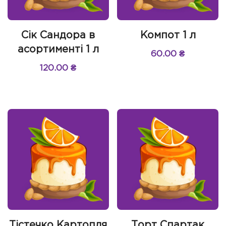
Сік Сандора в
Компот 1 л
асортименті 1 л
60.00
₴
120.00
₴
Тістечко Картопля
Торт Спартак