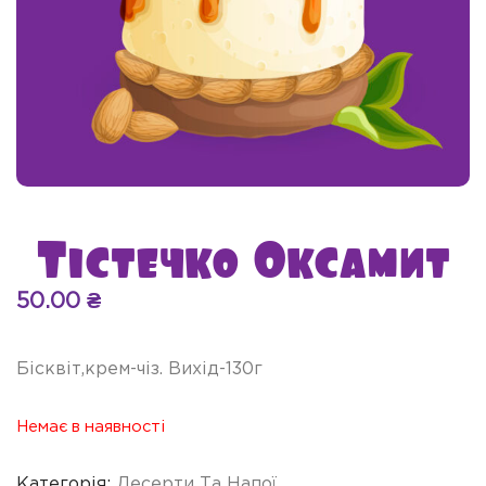
Тістечко Оксамит
50.00
₴
Бісквіт,крем-чіз. Вихід-130г
Немає в наявності
Категорія:
Десерти Та Напої