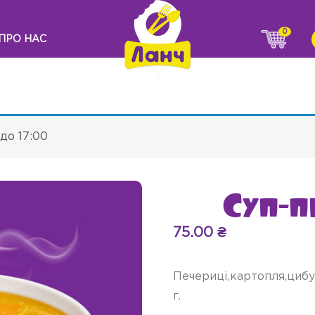
0
ПРО НАС
до 17:00
Суп-п
75.00
₴
Печериці,картопля,цибу
г.