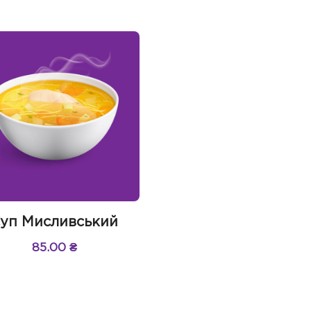
уп Мисливський
85.00
₴