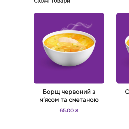
Схожі товари
Борщ червоний з
С
м’ясом та сметаною
65.00
₴