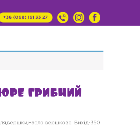
+38 (068) 161 33 27
юре грибний
ля,вершки,масло вершкове. Вихід-350