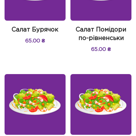
Салат Бурячок
Салат Помідори
по-рівненськи
65.00
₴
65.00
₴