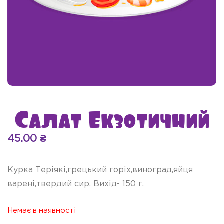
Салат Екзотичний
45.00
₴
Курка Теріякі,грецький горіх,виноград,яйця
варені,твердий сир. Вихід- 150 г.
Немає в наявності