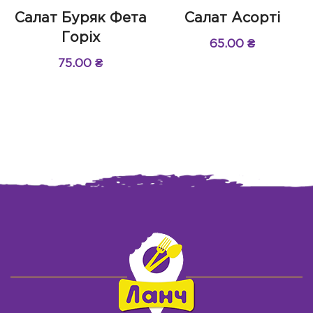
Салат Буряк Фета
Салат Асорті
Горіх
65.00
₴
75.00
₴