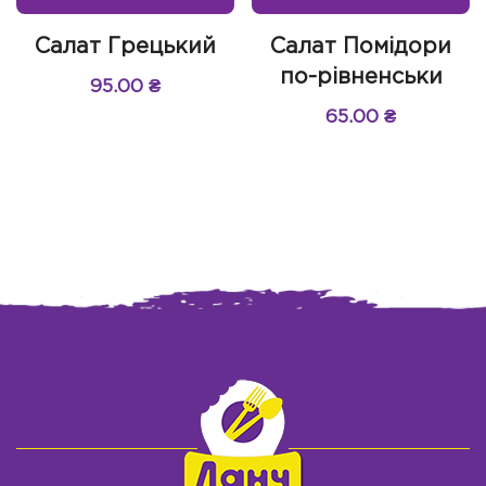
Салат Грецький
Салат Помідори
по-рівненськи
95.00
₴
65.00
₴