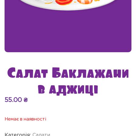
Салат Баклажани
в аджиці
55.00
₴
Немає в наявності
Категорія:
Салати