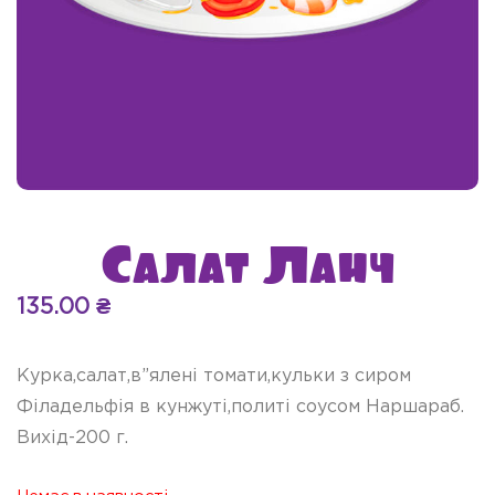
Салат Ланч
135.00
₴
Курка,салат,в”ялені томати,кульки з сиром
Філадельфія в кунжуті,политі соусом Наршараб.
Вихід-200 г.