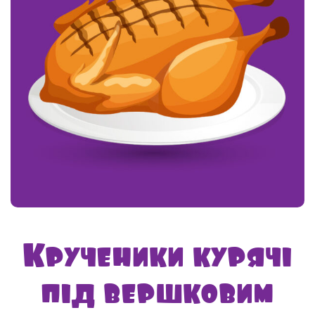
Крученики курячі
під вершковим