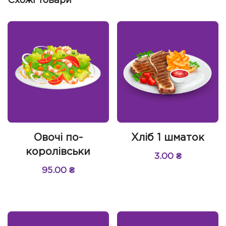
Схожі товари
Овочі по-
Хліб 1 шматок
королівськи
3.00
₴
95.00
₴