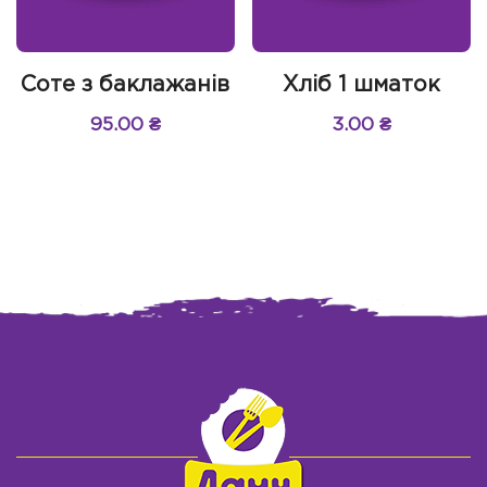
Соте з баклажанів
Хліб 1 шматок
95.00
₴
3.00
₴