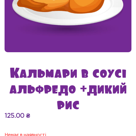
Кальмари в соусі
альфредо +дикий
рис
125.00
₴
Немає в наявності