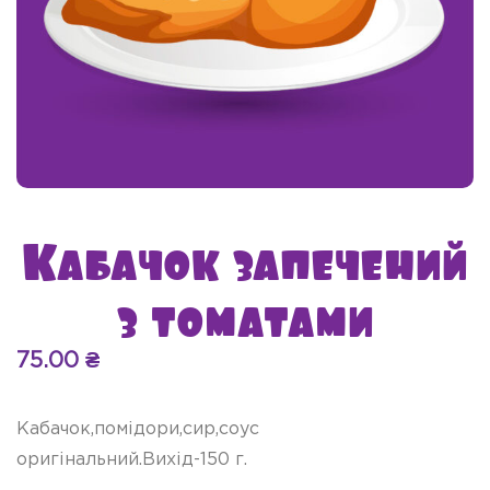
Кабачок запечений
з томатами
75.00
₴
Кабачок,помідори,сир,соус
оригінальний.Вихід-150 г.