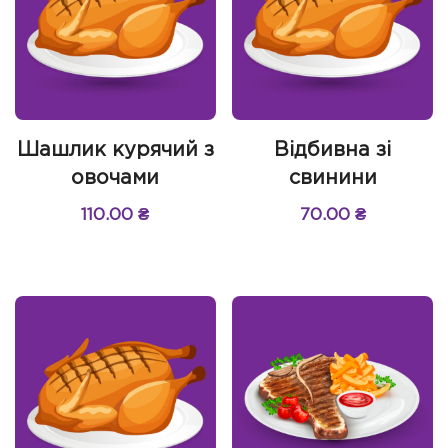
Шашлик курячий з
Відбивна зі
овочами
свинини
110.00
₴
70.00
₴