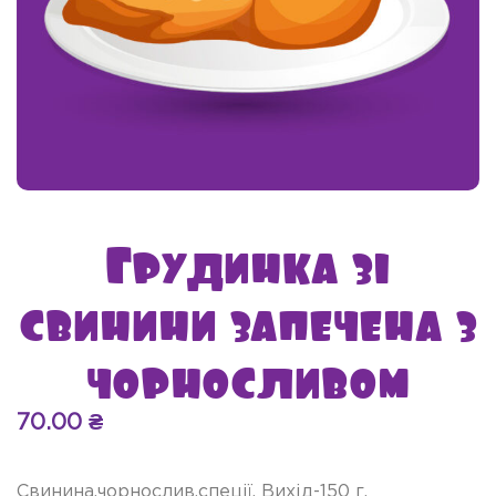
Грудинка зі
свинини запечена з
чорносливом
70.00
₴
Свинина,чорнослив,спеції. Вихід-150 г.