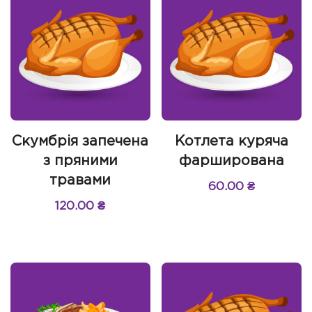
Скумбрія запечена
Котлета куряча
з пряними
фарширована
травами
60.00
₴
120.00
₴