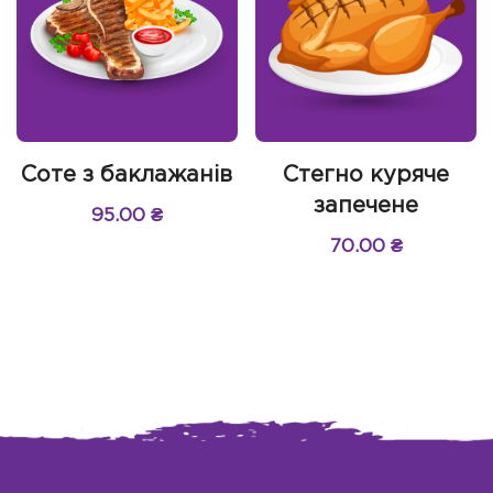
Соте з баклажанів
Стегно куряче
запечене
95.00
₴
70.00
₴