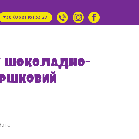
+38 (068) 161 33 27
к шоколадно-
ршковий
Напої