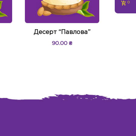
0
Десерт “Павлова”
90.00
₴