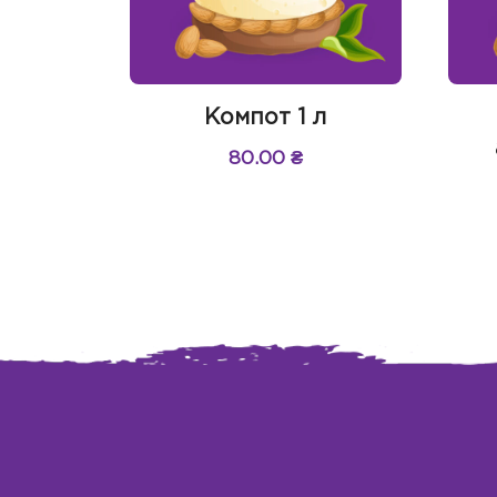
Компот 1 л
80.00
₴