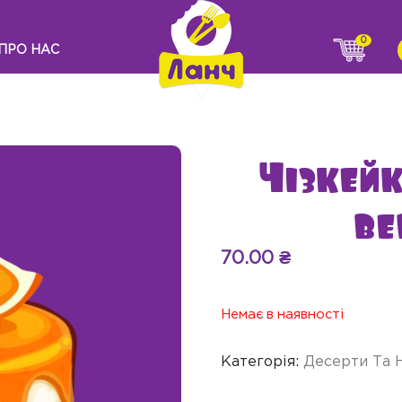
0
ПРО НАС
Чізкей
ве
70.00
₴
Немає в наявності
Категорія:
Десерти Та 