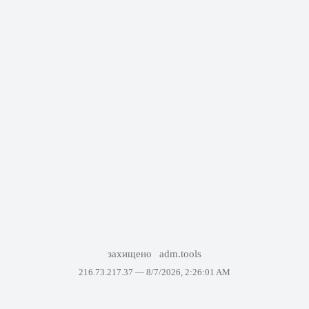
захищено
adm.tools
216.73.217.37 —
8/7/2026, 2:26:01 AM