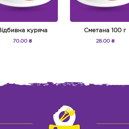
Відбивна куряча
Сметана 100 г
70.00
₴
28.00
₴