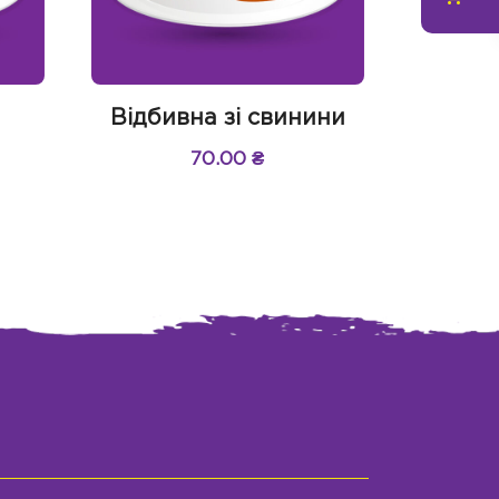
Відбивна зі свинини
70.00
₴