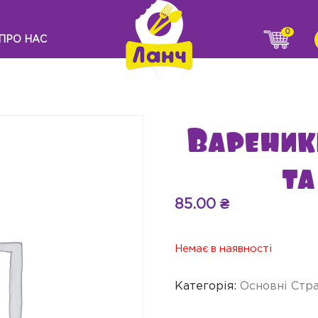
0
ПРО НАС
Вареник
та
85.00
₴
Немає в наявності
Категорія:
Основні Стр