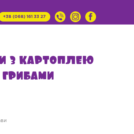
+38 (068) 161 33 27
и з картоплею
 грибами
ави