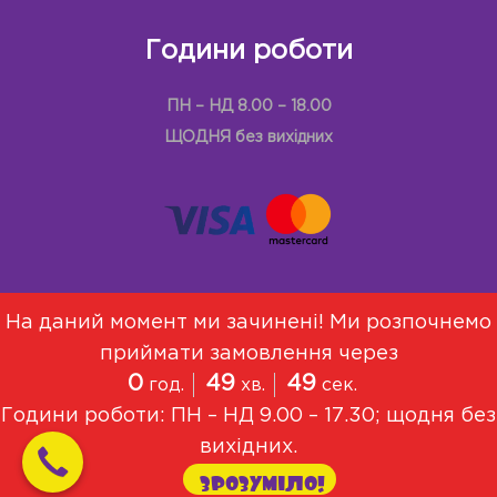
Години роботи
ПН – НД 8.00 – 18.00
ЩОДНЯ без вихідних
На даний момент ми зачинені! Ми розпочнемо
приймати замовлення через
Меню
Про Нас
Договір оферти
0
49
49
год.
хв.
сек.
Політика конфіденційності
Години роботи: ПН – НД 9.00 – 17.30; щодня без
© 2021, Всі права захищені
вихідних.
ЗРОЗУМІЛО!