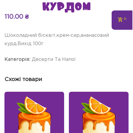
курдом
110.00
₴
0
Шоколадний бісквіт,крем-сир,ананасовий
курд.Вихід 100г
Категорія:
Десерти Та Напої
Схожі товари