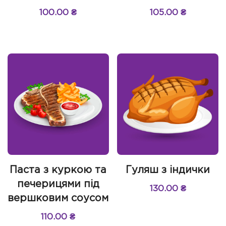
100.00
₴
105.00
₴
Паста з куркою та
Гуляш з індички
печерицями під
130.00
₴
вершковим соусом
110.00
₴