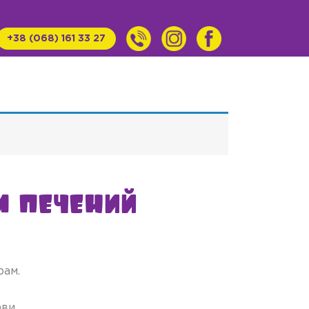
+38 (068) 161 33 27
м печений
рам.
ави