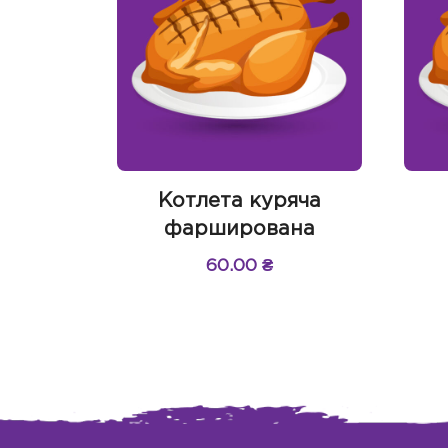
Котлета куряча
фарширована
60.00
₴