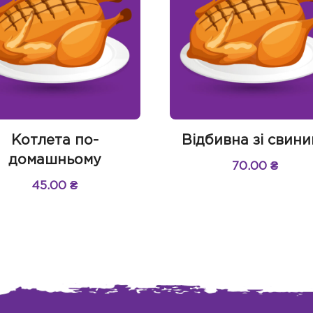
Котлета по-
Відбивна зі свин
домашньому
70.00
₴
45.00
₴