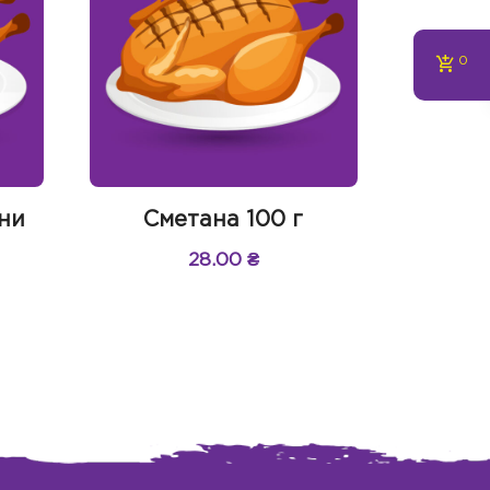
0
ини
Сметана 100 г
28.00
₴