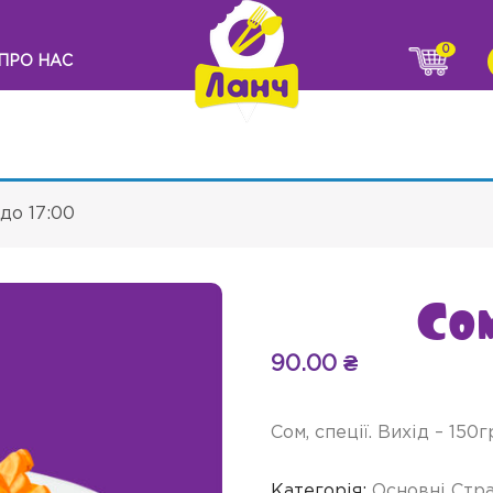
0
ПРО НАС
до 17:00
Со
90.00
₴
Сом, спеції. Вихід – 150г
Категорія:
Основні Стр