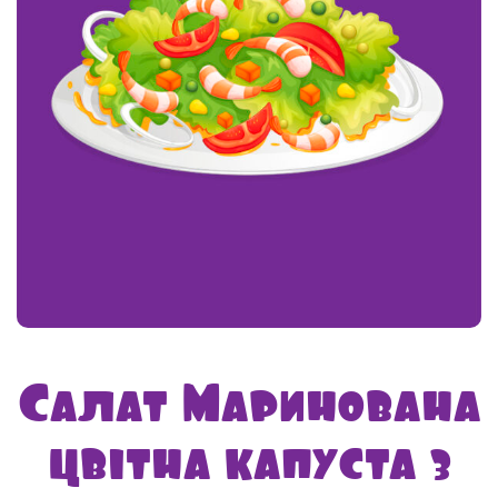
Салат Маринована
цвітна капуста з