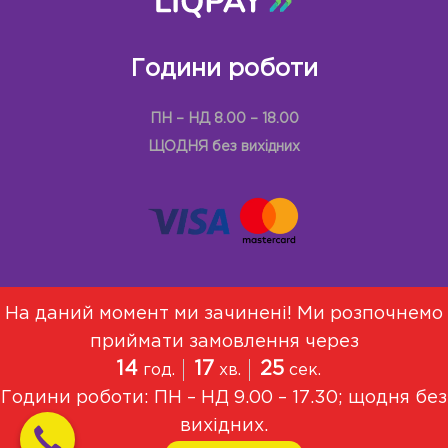
Години роботи
ПН – НД 8.00 – 18.00
ЩОДНЯ без вихідних
На даний момент ми зачинені! Ми розпочнемо
приймати замовлення через
Меню
Про Нас
Договір оферти
14
17
25
год.
хв.
сек.
Політика конфіденційності
Години роботи: ПН – НД 9.00 – 17.30; щодня без
© 2021, Всі права захищені
вихідних.