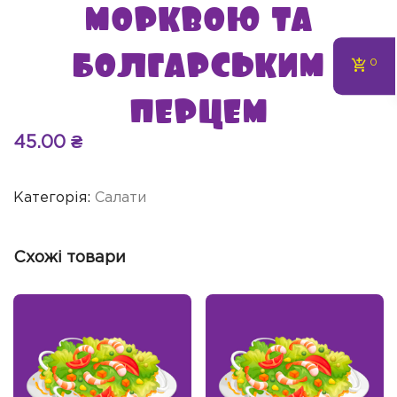
морквою та
болгарським
0
перцем
45.00
₴
Категорія:
Салати
Схожі товари