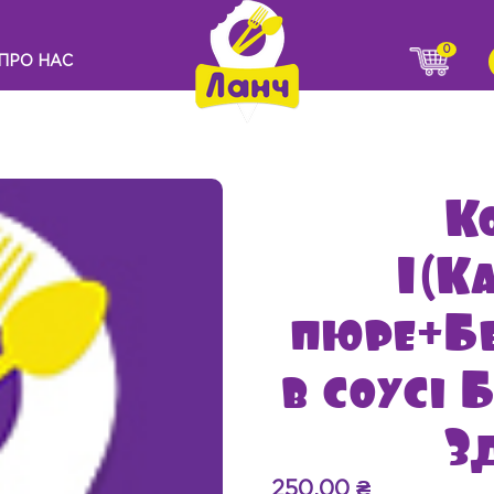
0
ПРО НАС
К
1(К
пюре+Бе
в соусі
З
250.00
₴