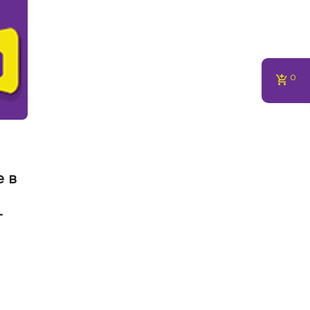
0
е в
т