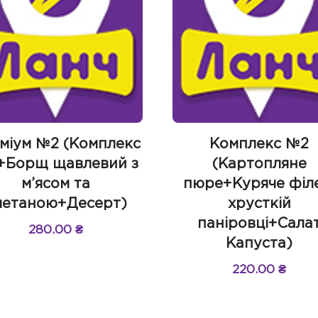
міум №2 (Комплекс
Комплекс №2
+Борщ щавлевий з
(Картопляне
м’ясом та
пюре+Куряче філ
метаною+Десерт)
хрусткій
паніровці+Сала
280.00
₴
Капуста)
220.00
₴