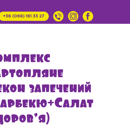
+38 (068) 161 33 27
омплекс
артопляне
кон запечений
 Барбекю+Салат
доров’я)