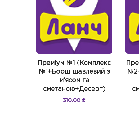
Преміум №1 (Комплекс
Пре
№1+Борщ щавлевий з
№2
м’ясом та
сметаною+Десерт)
с
310.00
₴