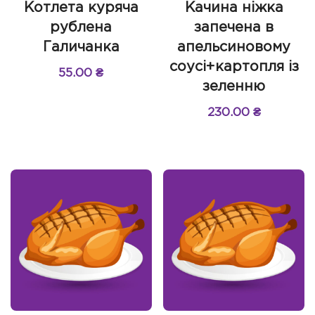
Котлета куряча
Качина ніжка
рублена
запечена в
Галичанка
апельсиновому
соусі+картопля із
55.00
₴
зеленню
230.00
₴