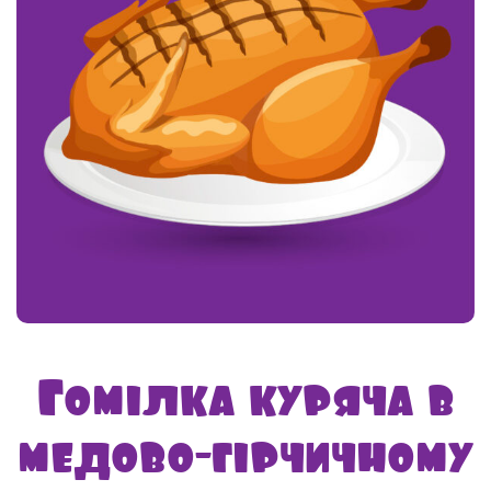
Гомілка куряча в
медово-гірчичному