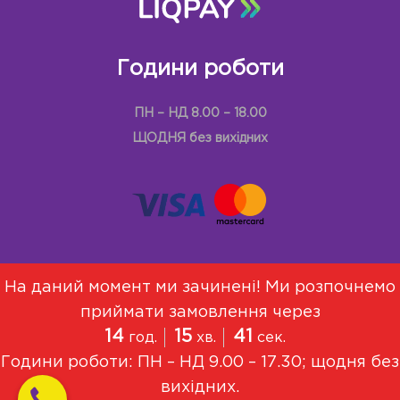
Години роботи
ПН – НД 8.00 – 18.00
ЩОДНЯ без вихідних
На даний момент ми зачинені! Ми розпочнемо
приймати замовлення через
Меню
Про Нас
Договір оферти
14
15
40
год.
хв.
сек.
Політика конфіденційності
Години роботи: ПН – НД 9.00 – 17.30; щодня без
© 2021, Всі права захищені
вихідних.