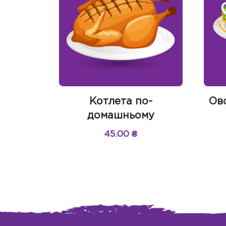
Котлета по-
Ово
домашньому
45.00
₴