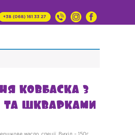
+38 (068) 161 33 27
я ковбаска з
та шкварками
ершкове масло, спеції. Вихід – 150г.