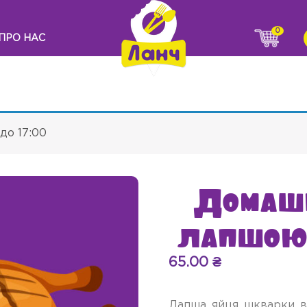
0
ПРО НАС
до 17:00
Домашн
лапшою 
65.00
₴
Лапша, яйця, шкварки, в