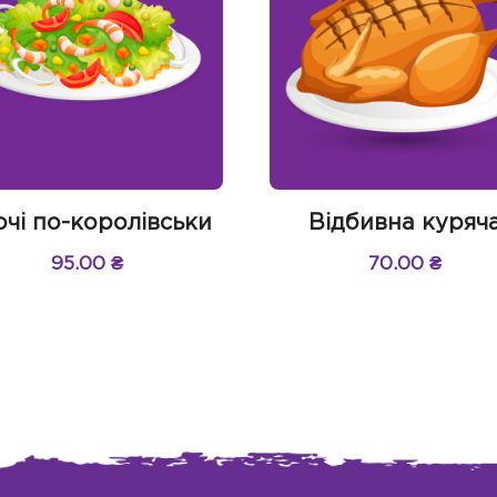
чі по-королівськи
Відбивна куряч
95.00
₴
70.00
₴