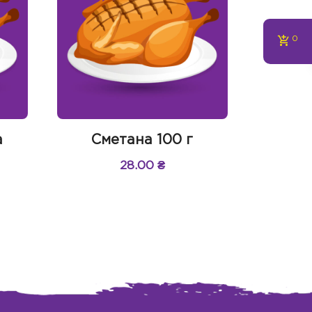
0
а
Сметана 100 г
28.00
₴