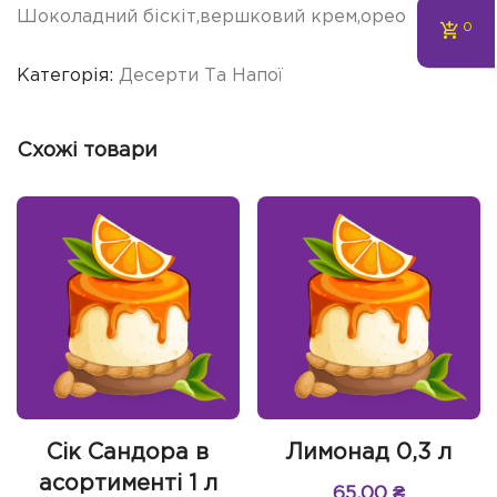
Шоколадний біскіт,вершковий крем,орео
0
Категорія:
Десерти Та Напої
Схожі товари
Сік Сандора в
Лимонад 0,3 л
асортименті 1 л
65.00
₴