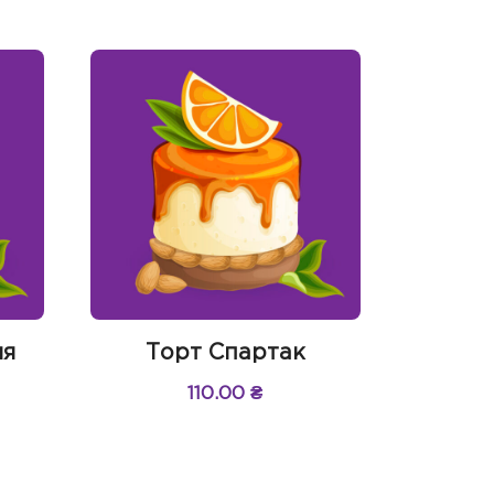
ля
Торт Спартак
110.00
₴