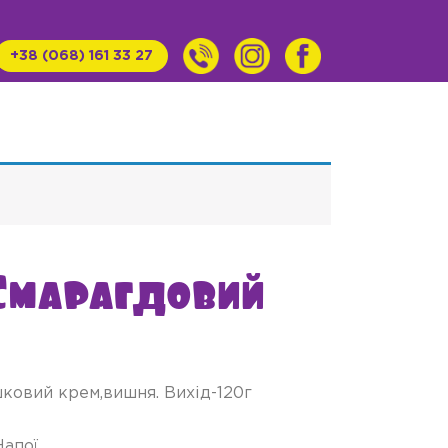
+38 (068) 161 33 27
Смарагдовий
ковий крем,вишня. Вихід-120г
Напої