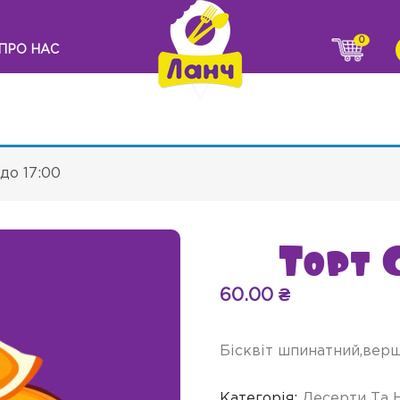
0
ПРО НАС
до 17:00
Торт 
60.00
₴
Бісквіт шпинатний,верш
Категорія:
Десерти Та 