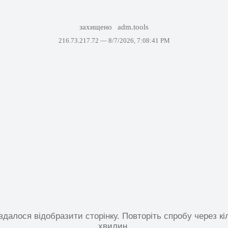
захищено
adm.tools
216.73.217.72 —
8/7/2026, 7:08:41 PM
вдалося відобразити сторінку. Повторіть спробу через кі
хвилин.