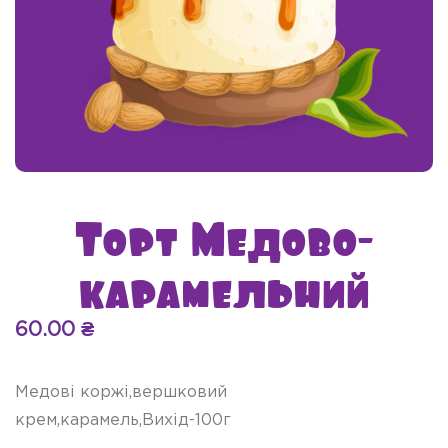
Торт Медово-
карамельний
60.00
₴
Медові коржі,вершковий
крем,карамель,Вихід-100г