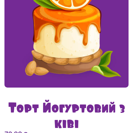
Торт Йогуртовий з
ківі