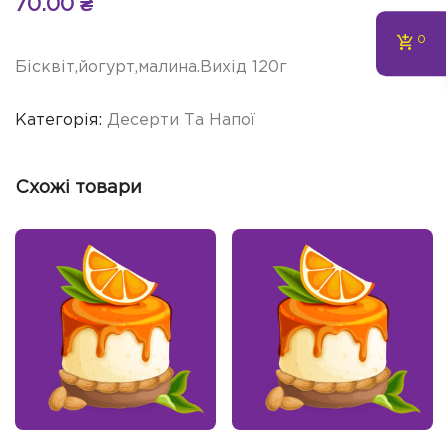
70.00
₴
0
Бісквіт,йогурт,малина.Вихід 120г
Категорія:
Десерти Та Напої
Схожі товари