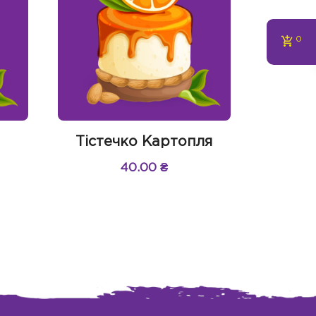
0
Тістечко Картопля
40.00
₴