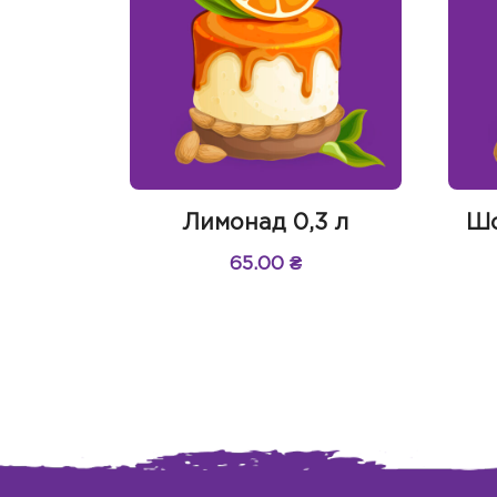
Лимонад 0,3 л
Шо
65.00
₴