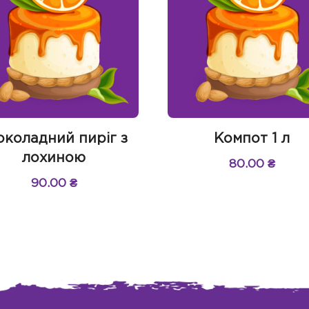
коладний пиріг з
Компот 1 л
лохиною
80.00
₴
90.00
₴