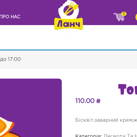
0
ПРО НАС
до 17:00
То
110.00
₴
Бісквіт,заварний крем,
Категорія:
Десерти Та 