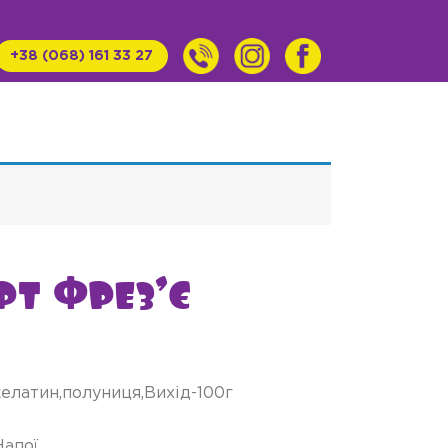
+38 (068) 161 33 27
рт Фрез’є
желатин,полуниця,Вихід-100г
Напої