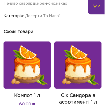
Печиво савоярді,крем-сир,какао
0
Категорія:
Десерти Та Напої
Схожі товари
Компот 1 л
Сік Сандора в
асортименті 1 л
60.00
₴