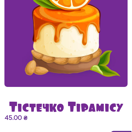
Тістечко Тірамісу
45.00
₴