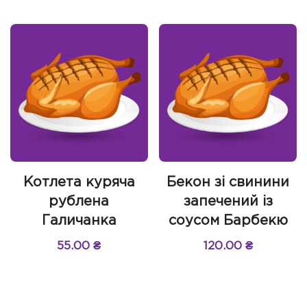
Котлета куряча
Бекон зі свинини
рублена
запечений із
Галичанка
соусом Барбекю
55.00
₴
120.00
₴