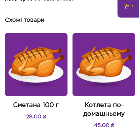
0
Схожі товари
Сметана 100 г
Котлета по-
домашньому
28.00
₴
45.00
₴