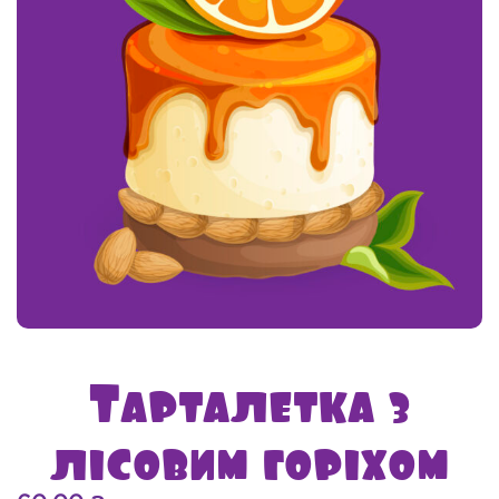
Тарталетка з
лісовим горіхом