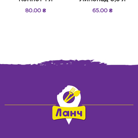
80.00
₴
65.00
₴