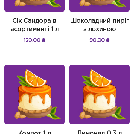
Сік Сандора в
Шоколадний пиріг
асортименті 1 л
з лохиною
120.00
₴
90.00
₴
Компот 1 л
Лимонад 0,3 л