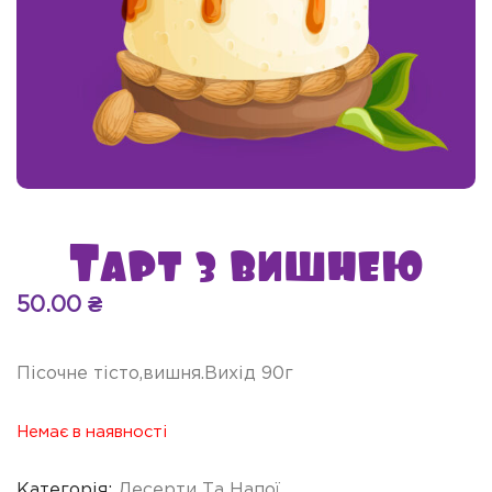
Тарт з вишнею
50.00
₴
Пісочне тісто,вишня.Вихід 90г
Немає в наявності
Категорія:
Десерти Та Напої