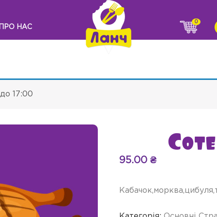
0
ПРО НАС
до 17:00
Соте
95.00
₴
Кабачок,морква,цибуля,т
Категорія:
Основні Стр