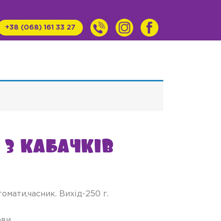
+38 (068) 161 33 27
 з кабачків
омати,часник. Вихід-250 г.
ави