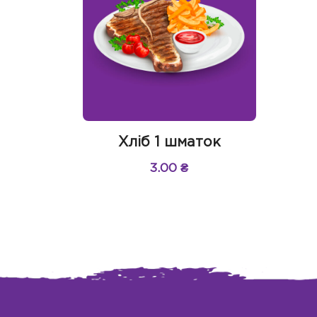
Хліб 1 шматок
3.00
₴