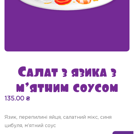
Салат з язика з
м’ятним соусом
135.00
₴
Язик, перепилині яйця, салатний мікс, синя
цибуля, м’ятний соус