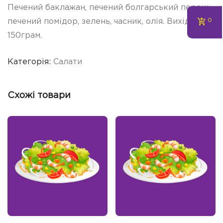
Печений баклажан, печений болгарський перець,
0
печений помідор, зелень, часник, олія. Вихід –
150грам.
Категорія:
Салати
Схожі товари