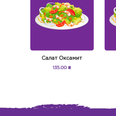
Салат Оксамит
135.00
₴