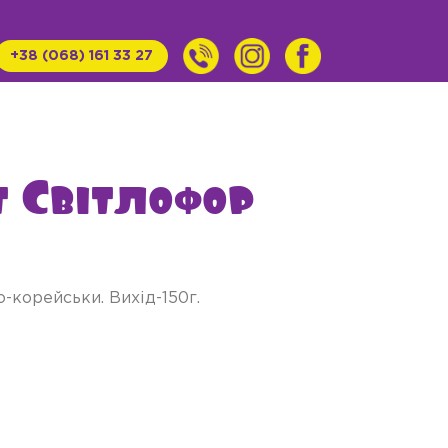
+38 (068) 161 33 27
т Світлофор
-корейськи. Вихід-150г.