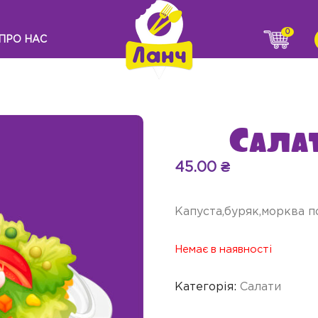
0
ПРО НАС
Сала
45.00
₴
Капуста,буряк,морква по
Немає в наявності
Категорія:
Салати