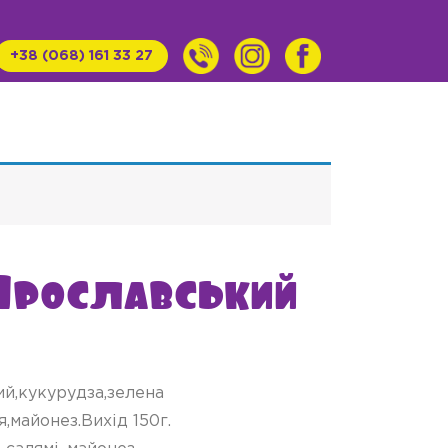
+38 (068) 161 33 27
Ярославський
ий,кукурудза,зелена
,майонез.Вихід 150г.