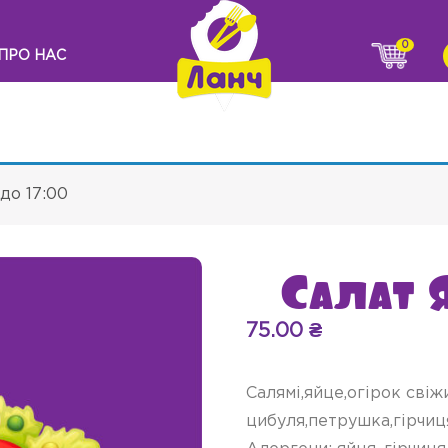
0
ПРО НАС
до 17:00
Салат 
75.00
₴
Салямі,яйце,огірок свіж
цибуля,петрушка,гірчиця