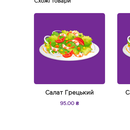
Схожі товари
Салат Грецький
С
95.00
₴