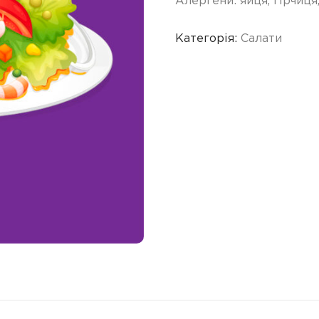
Алергени: яйця, гірчиця,
Категорія:
Салати