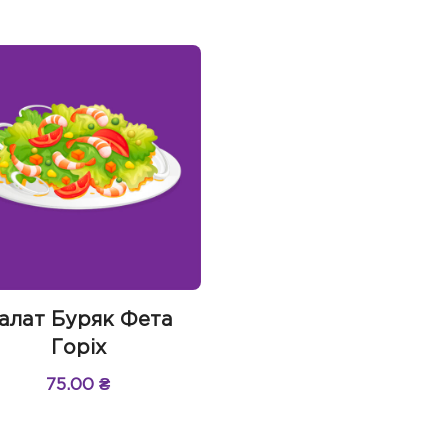
алат Буряк Фета
Горіх
75.00
₴