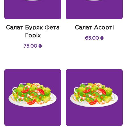
Салат Буряк Фета
Салат Асорті
Горіх
65.00
₴
75.00
₴