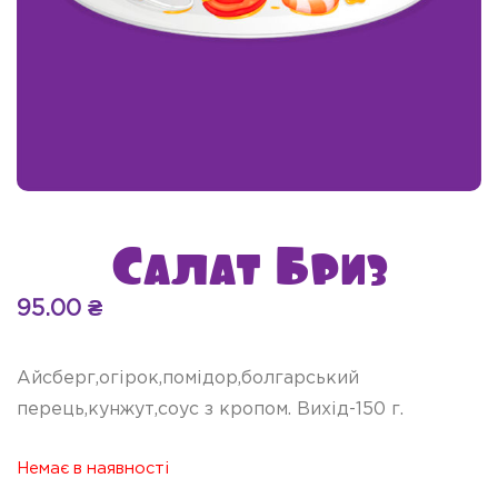
Салат Бриз
95.00
₴
Айсберг,огірок,помідор,болгарський
перець,кунжут,соус з кропом. Вихід-150 г.
Немає в наявності