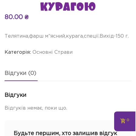
курагою
80.00
₴
Телятина,фарш м”ясний,курага,спеції.Вихід-150 г.
Категорія:
Основні Страви
Відгуки (0)
Відгуки
Відгуків немає, поки що.
0
Будьте першим, хто залишив відгук