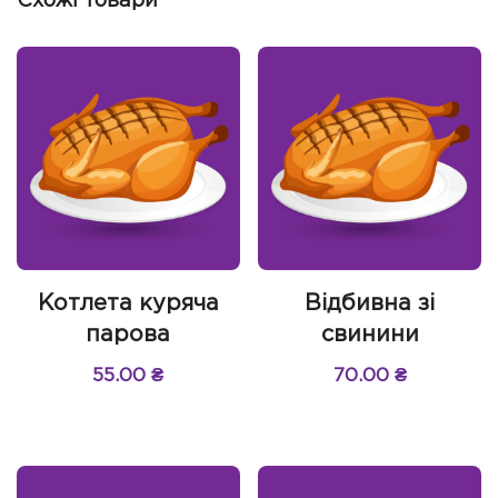
Схожі товари
Котлета куряча
Відбивна зі
парова
свинини
55.00
₴
70.00
₴