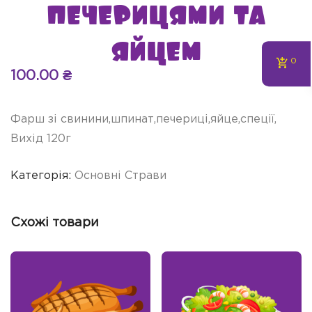
печерицями та
яйцем
0
100.00
₴
Фарш зі свинини,шпинат,печериці,яйце,спеції,
Вихід 120г
Категорія:
Основні Страви
Схожі товари