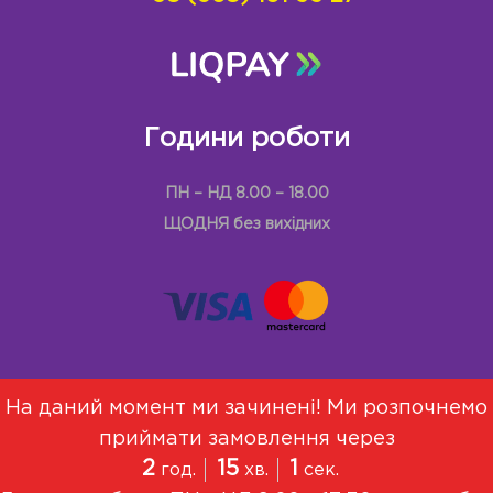
Години роботи
ПН – НД 8.00 – 18.00
ЩОДНЯ без вихідних
На даний момент ми зачинені! Ми розпочнемо
приймати замовлення через
Меню
Про Нас
Договір оферти
2
15
1
год.
хв.
сек.
Політика конфіденційності