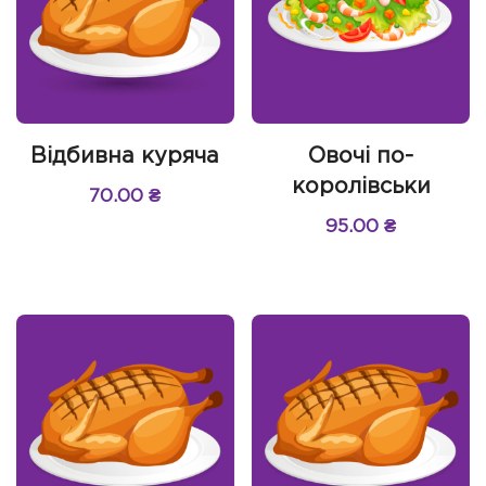
Відбивна куряча
Овочі по-
королівськи
70.00
₴
95.00
₴