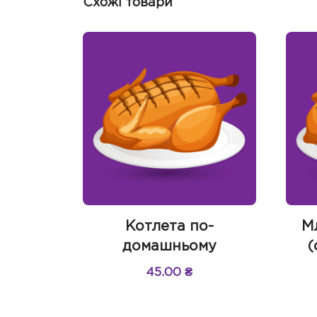
Схожі товари
Котлета по-
М
домашньому
(
45.00
₴