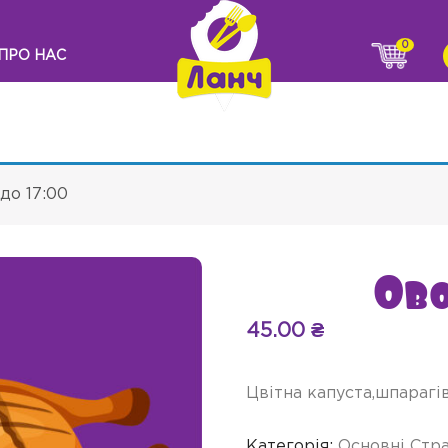
0
ПРО НАС
до 17:00
Ово
45.00
₴
Цвітна капуста,шпарагів
Категорія:
Основні Стр