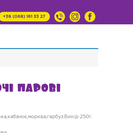
+38 (068) 161 33 27
чі парові
ка,кабачок,морква,гарбуз.Вихід-250г.
ави