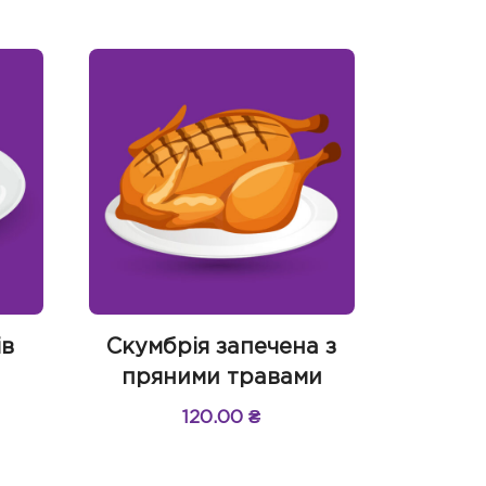
ів
Скумбрія запечена з
пряними травами
120.00
₴