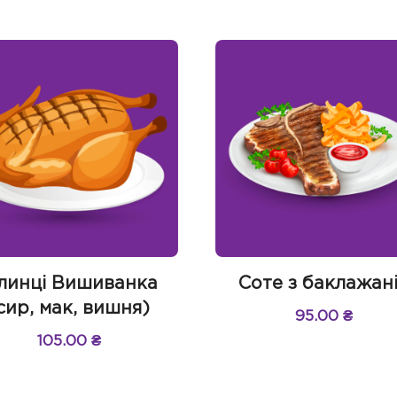
линці Вишиванка
Соте з баклажан
сир, мак, вишня)
95.00
₴
105.00
₴